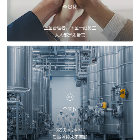
全员化
上至管理者，下至一线员工
人人都是质量官
全天侯
365天 × 24小时
质量监控永不间断