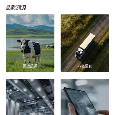
品质溯源
甄选奶源
冷链运输