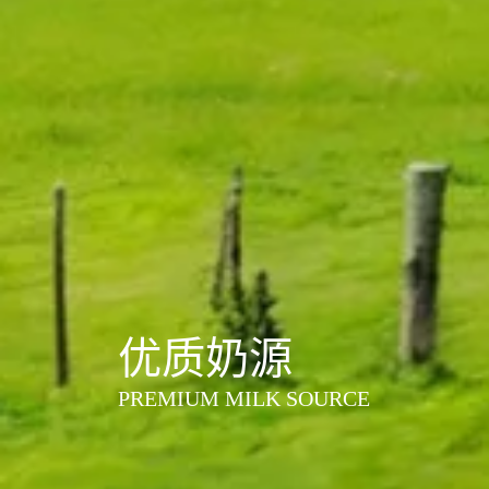
优质奶源
PREMIUM MILK SOURCE