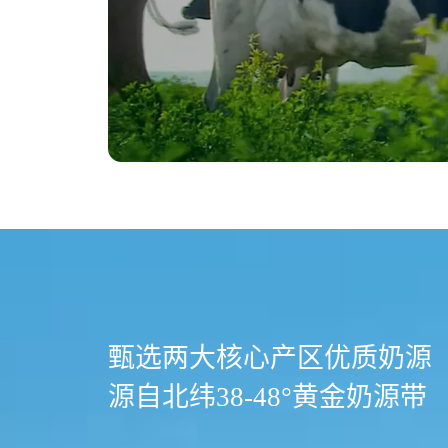
甄选两大核心产区优质奶源
源自北纬38-48°黄金奶源带