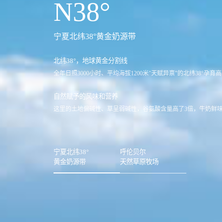
N38°
宁夏北纬38°黄金奶源带
北纬38°，地球黄金分割线
全年日照3000小时、平均海拔1200米"天赋异禀"的北纬38°孕育
自然赋予的风味和营养
这里的土地偏碱性、草呈弱碱性，谷氨酸含量高了3倍，牛奶鲜
宁夏北纬38°
呼伦贝尔
黄金奶源带
天然草原牧场