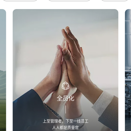
全员化
上至管理者，下至一线员工
人人都是质量官