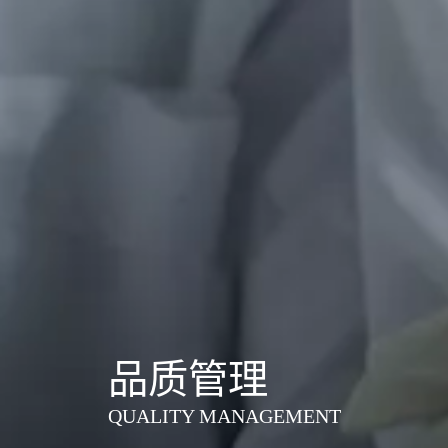
品质管理
QUALITY MANAGEMENT