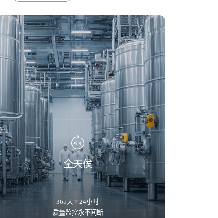
全天侯
365天 × 24小时
质量监控永不间断