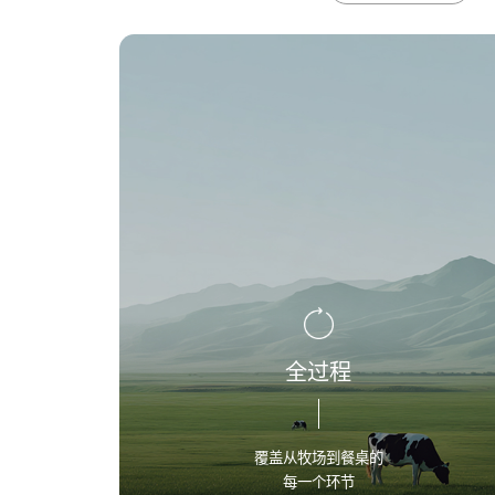
全过程
覆盖从牧场到餐桌的
每一个环节