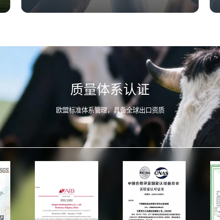
质量体系认证
欧盟标准体系管理，具备全球出口资质