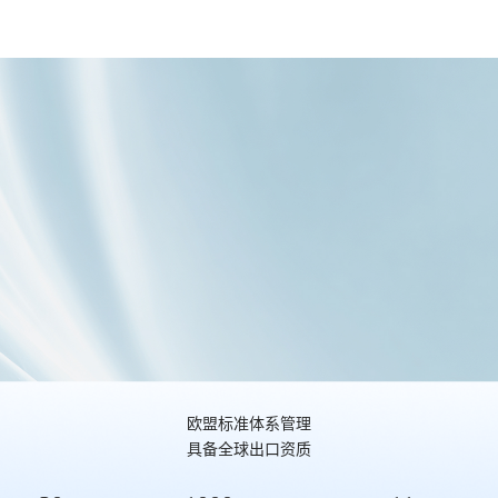
创新出更适合中
投4亿元开辟新赛
爆款背后，一场
国人口味的咖
道：把“营养”变成
针对“国民口味”的
啡！塞尚核心技
爆款卖点！
精准伏击
术是如何改变牛
奶组分的？
中国餐饮供应链金
中国餐饮供应链金
iSEE全球美味奖-0
番茄奖-塞尚乳业
番茄奖-塞尚
乳糖超滤奶
欧盟标准体系管理
具备全球出口资质