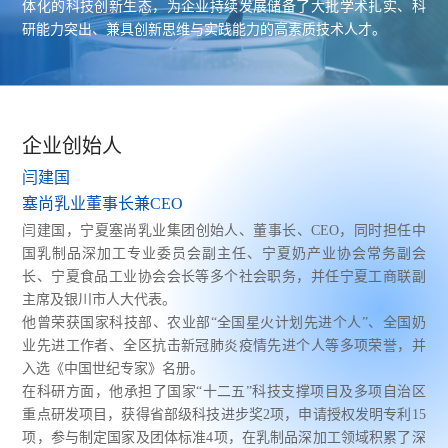
体化的科技创新生态，为企业持续发展储备了大批学术扎实、科
研能力突出、兼具创新思维与实践能力的高素质技术人才。
企业创始人
闫建国
塞尚乳业董事长兼CEO
闫建国，宁夏塞尚乳业集团创始人、董事长、CEO，同时担任中
国乳制品深加工专业委员会副主任、宁夏奶产业协会常务副会
长、宁夏食品工业协会会长等多个社会职务，并任宁夏工商联副
主席及银川市人大代表。
他曾荣获国家科技部、农业部“全国星火计划先进个人”、全国奶
业先进工作者、全区抗击新冠肺炎疫情先进个人等多项荣誉，并
入选《中国世纪专家》名册。
在科研方面，他承担了国家“十二五”科技支撑项目及多项自治区
重点研发项目，获得省部级科技进步奖2项，申请授权发明专利15
项，参与制定国家及团体标准4项，在乳制品深加工领域积累了深