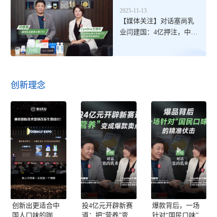
2025-11-13
【媒体关注】对话塞尚乳
业闫建国：4亿押注，中国
乳品这一机会值得做30年
创新理念



创新出更适合中
投4亿元开辟新赛
爆款背后，一场
国人口味的咖
道：把“营养”变成
针对“国民口味”的