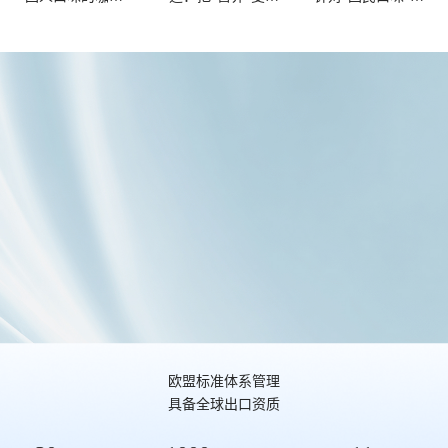
啡！塞尚核心技
爆款卖点！
精准伏击
术是如何改变牛
奶组分的？
金
iSEE全球美味奖-0
iSEE创新企业实践
iSEE创新技术TOP
乳糖超滤奶
TOP榜-厚乳风潮
榜-四相膜技术
欧盟标准体系管理
具备全球出口资质