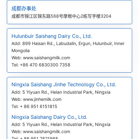
成都办事处
成都市锦江区锦东路568号摩根中心2栋写字楼3204
Hulunbuir Saishang Dairy Co., Ltd.
Add: 899 Haisan Rd., Labudalin, Ergun, Hulunbuir, Inner
Mongolia
Web: www.saishangmilk.com
Tel: +86 470 6830300 7358
Ningxia Saishang Jinhe Technology Co., Ltd.
Add: 5 Yiyuan Rd., Helan Industrial Park, Ningxia
Web: www.jinhemilk.com
Tel: + 86 951 6151815
Ningxia Saishang Dairy Co., Ltd.
Add: 5 Yiyuan Rd., Helan Industrial Park, Ningxia
Web: www.saishangmilk.com
Tel: + 86 951 7821988